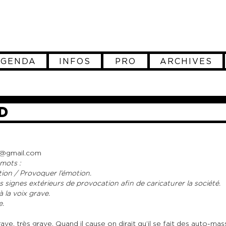
AGENDA
INFOS
PRO
ARCHIVES
D
r@gmail.com
mots :
ion / Provoquer l’émotion.
 signes extérieurs de provocation afin de caricaturer la société.
 la voix grave.
e.
ave, très grave. Quand il cause on dirait qu’il se fait des auto-mas