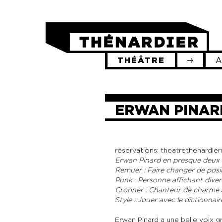
THÉÂTRE
ERWAN PINAR
réservations:
theatrethenardie
Erwan Pinard en presque deux 
Remuer : Faire changer de posit
Punk : Personne affichant divers
Crooner : Chanteur de charme à
Style : Jouer avec le dictionnair
Erwan Pinard a une belle voix gr