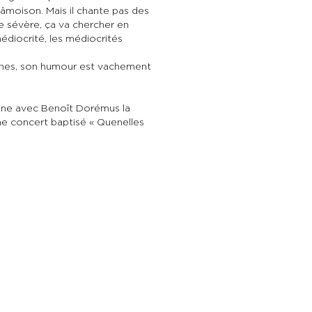
âmoison. Mais il chante pas des
ne sévère, ça va chercher en
édiocrité, les médiocrités
otaches, son humour est vachement
 scène avec Benoît Dorémus la
une concert baptisé « Quenelles