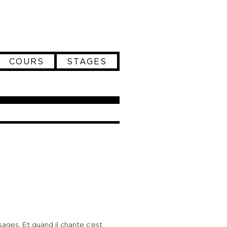
COURS
STAGES
sages. Et quand il chante c’est