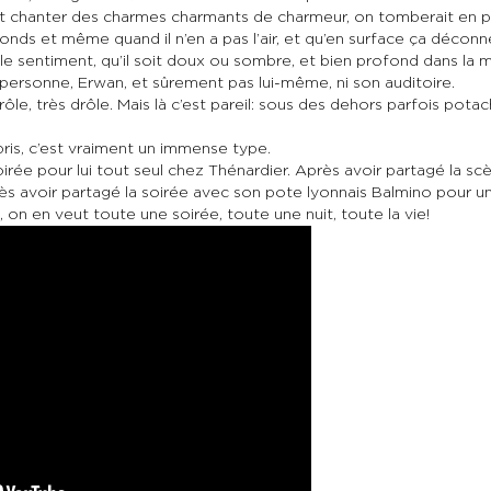
ait chanter des charmes charmants de charmeur, on tomberait en p
fonds et même quand il n’en a pas l’air, et qu’en surface ça décon
e sentiment, qu’il soit doux ou sombre, et bien profond dans la m
 personne, Erwan, et sûrement pas lui-même, ni son auditoire.
drôle, très drôle. Mais là c’est pareil: sous des dehors parfois p
ris, c’est vraiment un immense type.
e soirée pour lui tout seul chez Thénardier. Après avoir partagé la
près avoir partagé la soirée avec son pote lyonnais Balmino pour 
 on en veut toute une soirée, toute une nuit, toute la vie!