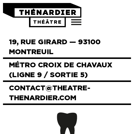
THÉÂTRE
AGENDA
19, RUE GIRARD — 93100
INFOS
PRO
MONTREUIL
ARCHIVES
MÉTRO CROIX DE CHAVAUX
COURS
(LIGNE 9 / SORTIE 5)
STAGES
CONTACT@THEATRE-
THENARDIER.COM