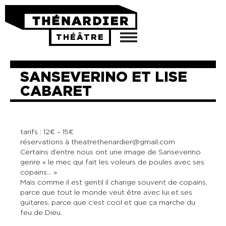
THÉÂTRE
AGENDA
INFOS
SANSEVERINO ET LISE
PRO
CABARET
ARCHIVES
COURS
tarifs : 12€ – 15€
STAGES
réservations à
theatrethenardier@gmail.com
Certains d’entre nous ont une image de Sanseverino
genre « le mec qui fait les voleurs de poules avec ses
copains… »
Mais comme il est gentil il change souvent de copains,
parce que tout le monde veut être avec lui et ses
guitares, parce que c’est cool et que ça marche du
feu de Dieu.